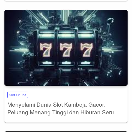
Slot Online
Menyelami Dunia Slot Kamboja Gacor:
Peluang Menang Tinggi dan Hiburan Seru