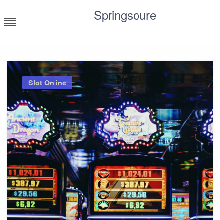
Skip
Springsoure
to
content
Tautan Daftar Website Judi Online Slot Gacor 2024
Slot Online