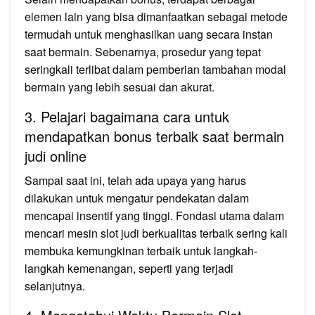
elemen lain yang bisa dimanfaatkan sebagai metode
termudah untuk menghasilkan uang secara instan
saat bermain. Sebenarnya, prosedur yang tepat
seringkali terlibat dalam pemberian tambahan modal
bermain yang lebih sesuai dan akurat.
3. Pelajari bagaimana cara untuk
mendapatkan bonus terbaik saat bermain
judi online
Sampai saat ini, telah ada upaya yang harus
dilakukan untuk mengatur pendekatan dalam
mencapai insentif yang tinggi. Fondasi utama dalam
mencari mesin slot judi berkualitas terbaik sering kali
membuka kemungkinan terbaik untuk langkah-
langkah kemenangan, seperti yang terjadi
selanjutnya.