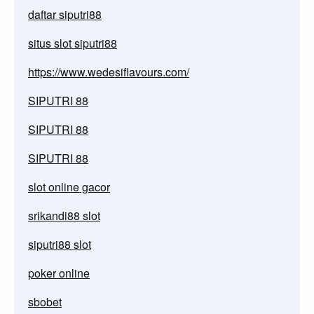
daftar siputri88
situs slot siputri88
https://www.wedesiflavours.com/
SIPUTRI 88
SIPUTRI 88
SIPUTRI 88
slot online gacor
srikandi88 slot
siputri88 slot
poker online
sbobet