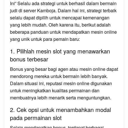
Ini” Selalu ada strategi untuk berhasil dalam bermain
judi di server Kamboja. Dalam hal ini, strategi terbaik
selalu dapat dipilih untuk mencapai kemenangan
yang lebih mudah. Oleh karena itu, berikut adalah
beberapa panduan untuk mendapatkan mesin online
yang unik untuk para pemain baru:
1. Pilihlah mesin slot yang menawarkan
bonus terbesar
Bonus yang besar bagi agen atau mesin online dapat
mendorong mereka untuk bermain lebih banyak.
Dalam situasi ini, reputasi mesin online digunakan
untuk meningkatkan kualitas permainan dan
membuatnya lebih menarik serta menguntungkan.
2. Cek opsi untuk menambahkan modal
pada permainan slot
Selain mendapatkan bonus, terdapat berbagai