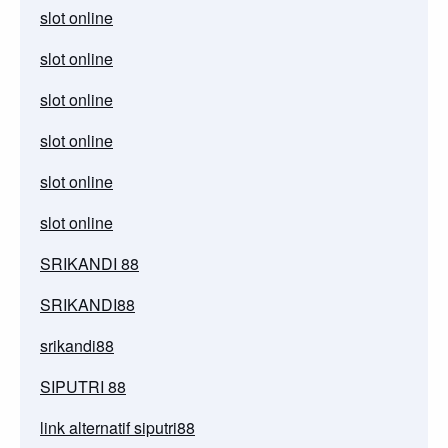
slot online
slot online
slot online
slot online
slot online
slot online
SRIKANDI 88
SRIKANDI88
srikandi88
SIPUTRI 88
link alternatif siputri88