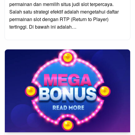
permainan dan memilih situs judi slot terpercaya.
Salah satu strategi efektif adalah mengetahui daftar
permainan slot dengan RTP (Return to Player)
tertinggi. Di bawah ini adalah…