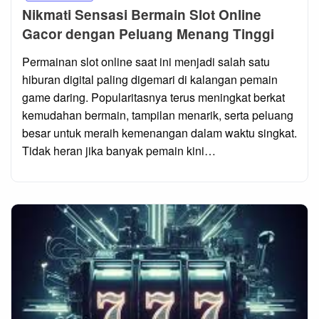
Nikmati Sensasi Bermain Slot Online
Gacor dengan Peluang Menang Tinggi
Posted
Permainan slot online saat ini menjadi salah satu
on
hiburan digital paling digemari di kalangan pemain
game daring. Popularitasnya terus meningkat berkat
kemudahan bermain, tampilan menarik, serta peluang
besar untuk meraih kemenangan dalam waktu singkat.
Tidak heran jika banyak pemain kini…