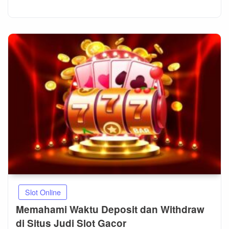
Slot Online
Memahami Waktu Deposit dan Withdraw
di Situs Judi Slot Gacor