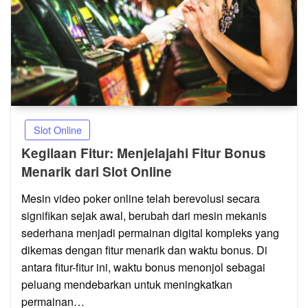
Slot Online
Kegilaan Fitur: Menjelajahi Fitur Bonus
Menarik dari Slot Online
Posted
Mesin video poker online telah berevolusi secara
on
signifikan sejak awal, berubah dari mesin mekanis
sederhana menjadi permainan digital kompleks yang
dikemas dengan fitur menarik dan waktu bonus. Di
antara fitur-fitur ini, waktu bonus menonjol sebagai
peluang mendebarkan untuk meningkatkan
permainan…