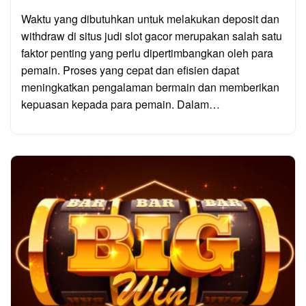
Posted
Waktu yang dibutuhkan untuk melakukan deposit dan
on
withdraw di situs judi slot gacor merupakan salah satu
faktor penting yang perlu dipertimbangkan oleh para
pemain. Proses yang cepat dan efisien dapat
meningkatkan pengalaman bermain dan memberikan
kepuasan kepada para pemain. Dalam…