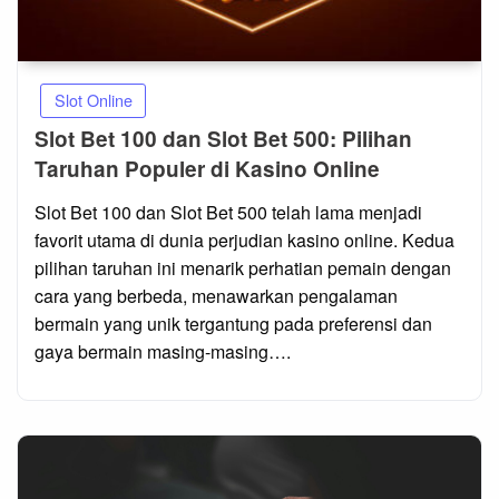
Slot Online
Slot Bet 100 dan Slot Bet 500: Pilihan
Taruhan Populer di Kasino Online
Posted
Slot Bet 100 dan Slot Bet 500 telah lama menjadi
on
favorit utama di dunia perjudian kasino online. Kedua
pilihan taruhan ini menarik perhatian pemain dengan
cara yang berbeda, menawarkan pengalaman
bermain yang unik tergantung pada preferensi dan
gaya bermain masing-masing….