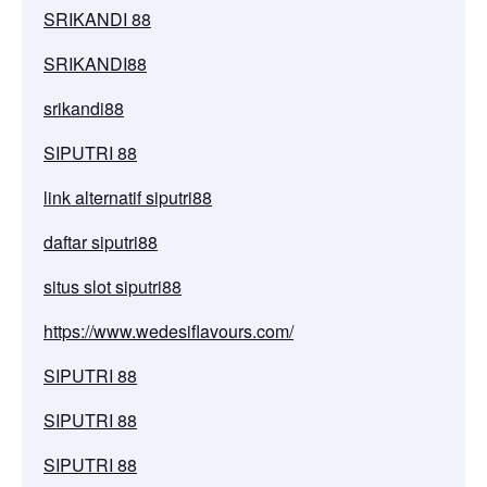
SRIKANDI 88
SRIKANDI88
srikandi88
SIPUTRI 88
link alternatif siputri88
daftar siputri88
situs slot siputri88
https://www.wedesiflavours.com/
SIPUTRI 88
SIPUTRI 88
SIPUTRI 88